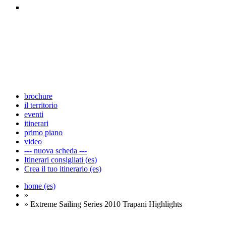
brochure
il territorio
eventi
itinerari
primo piano
video
--- nuova scheda ---
Itinerari consigliati (es)
Crea il tuo itinerario (es)
home (es)
»
» Extreme Sailing Series 2010 Trapani Highlights