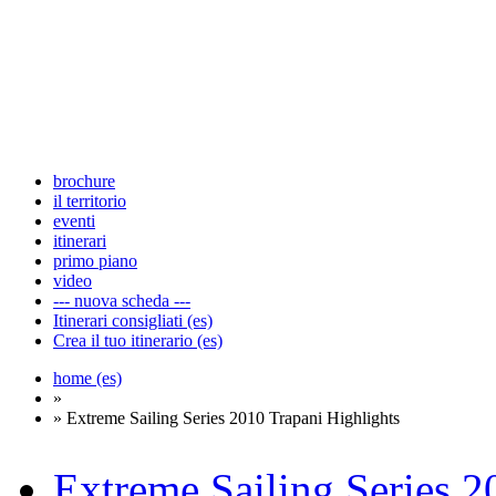
brochure
il territorio
eventi
itinerari
primo piano
video
--- nuova scheda ---
Itinerari consigliati (es)
Crea il tuo itinerario (es)
home (es)
»
» Extreme Sailing Series 2010 Trapani Highlights
Extreme Sailing Series 2