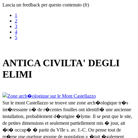
Lascia un feedback per questo contenuto (fr)
1
2
3
4
5
ANTICA CIVILTA' DEGLI
ELIMI
Sur le mont Castellazzo se trouve une zone arch�ologique tr�s
int�ressante o� de r�centes fouilles ont identifi� une ancienne
installation, probablement d�origine �lyme. Il se peut que le site,
de petites dimensions et seulement partiellement mis � jour, ait
�t� occup� � partir du VIIe s. av. J.-C. On pense tout de
m�me que quelque groupe de population y �tait �galement