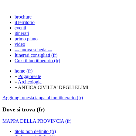
brochure
il territorio
eventi
itinerari
primo piano
video
--- nuova scheda ---
Itinerari consigliati (fr)
Crea il tuo itinerario (fr)
home (fr)
»
Poggioreale
»
Archeologia
» ANTICA CIVILTA' DEGLI ELIMI
Aggiungi questa tappa al tuo itinerario (fr)
Dove si trova (fr)
MAPPA DELLA PROVINCIA (fr)
titolo non definito (fr)