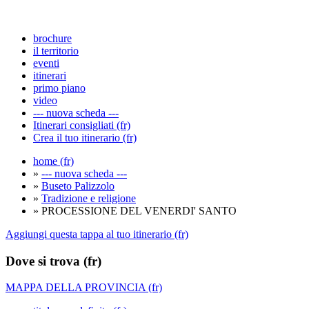
brochure
il territorio
eventi
itinerari
primo piano
video
--- nuova scheda ---
Itinerari consigliati (fr)
Crea il tuo itinerario (fr)
home (fr)
»
--- nuova scheda ---
»
Buseto Palizzolo
»
Tradizione e religione
» PROCESSIONE DEL VENERDI' SANTO
Aggiungi questa tappa al tuo itinerario (fr)
Dove si trova (fr)
MAPPA DELLA PROVINCIA (fr)