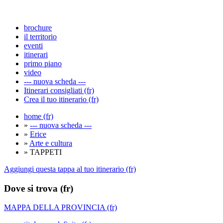
brochure
il territorio
eventi
itinerari
primo piano
video
--- nuova scheda ---
Itinerari consigliati (fr)
Crea il tuo itinerario (fr)
home (fr)
»
--- nuova scheda ---
»
Erice
»
Arte e cultura
» TAPPETI
Aggiungi questa tappa al tuo itinerario (fr)
Dove si trova (fr)
MAPPA DELLA PROVINCIA (fr)