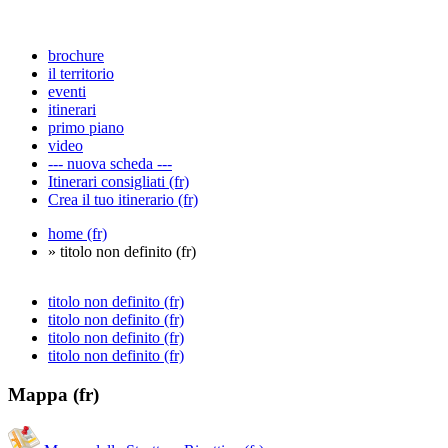
brochure
il territorio
eventi
itinerari
primo piano
video
--- nuova scheda ---
Itinerari consigliati (fr)
Crea il tuo itinerario (fr)
home (fr)
» titolo non definito (fr)
titolo non definito (fr)
titolo non definito (fr)
titolo non definito (fr)
titolo non definito (fr)
Mappa (fr)