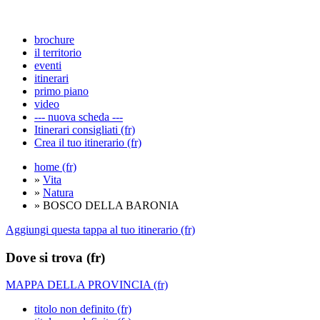
brochure
il territorio
eventi
itinerari
primo piano
video
--- nuova scheda ---
Itinerari consigliati (fr)
Crea il tuo itinerario (fr)
home (fr)
»
Vita
»
Natura
» BOSCO DELLA BARONIA
Aggiungi questa tappa al tuo itinerario (fr)
Dove si trova (fr)
MAPPA DELLA PROVINCIA (fr)
titolo non definito (fr)