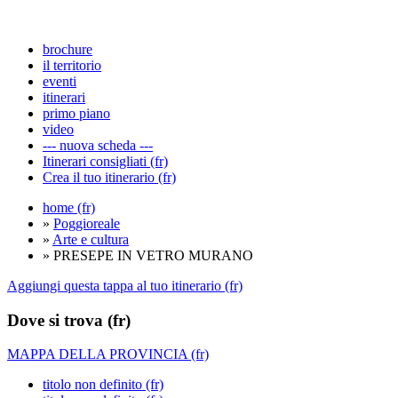
brochure
il territorio
eventi
itinerari
primo piano
video
--- nuova scheda ---
Itinerari consigliati (fr)
Crea il tuo itinerario (fr)
home (fr)
»
Poggioreale
»
Arte e cultura
» PRESEPE IN VETRO MURANO
Aggiungi questa tappa al tuo itinerario (fr)
Dove si trova (fr)
MAPPA DELLA PROVINCIA (fr)
titolo non definito (fr)