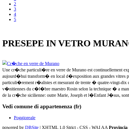
2
3
4
5
PRESEPE IN VETRO MURA
Une cr�che particuli�re en verre de Murano est continuellement expo
aujourd�hui transform� en local d�exposition aux grandes vitres p
particuli�rement r�alistes et mesurant de trente � quatre-vingt-dix 
v�nitiennes du c�l�bre maestro Rosin selon la technique � a mano v
de la cr�che sicilienne: outre Marie, Joseph et l�Enfant J�sus, so
Vedi comune di appartenenza (fr)
Poggioreale
powered by
DBSite
| XHTML 1.0 Strict - CSS - WAI AA
Provincia