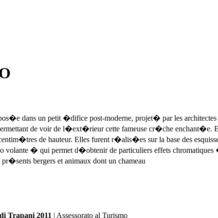
NO
s�e dans un petit �difice post-moderne, projet� par les architectes P
ermettant de voir de l�ext�rieur cette fameuse cr�che enchant�e. El
centim�tres de hauteur. Elles furent r�alis�es sur la base des esquis
olante � qui permet d�obtenir de particuliers effets chromatiques � 
nt pr�sents bergers et animaux dont un chameau
 di Trapani 2011
| Assessorato al Turismo