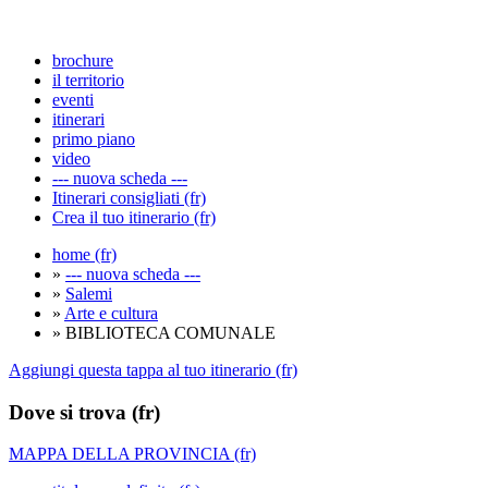
brochure
il territorio
eventi
itinerari
primo piano
video
--- nuova scheda ---
Itinerari consigliati (fr)
Crea il tuo itinerario (fr)
home (fr)
»
--- nuova scheda ---
»
Salemi
»
Arte e cultura
» BIBLIOTECA COMUNALE
Aggiungi questa tappa al tuo itinerario (fr)
Dove si trova (fr)
MAPPA DELLA PROVINCIA (fr)