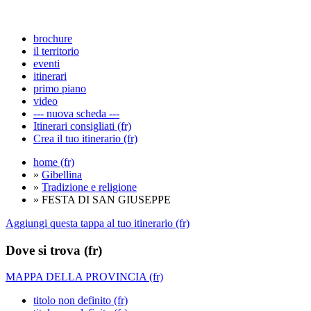
brochure
il territorio
eventi
itinerari
primo piano
video
--- nuova scheda ---
Itinerari consigliati (fr)
Crea il tuo itinerario (fr)
home (fr)
»
Gibellina
»
Tradizione e religione
» FESTA DI SAN GIUSEPPE
Aggiungi questa tappa al tuo itinerario (fr)
Dove si trova (fr)
MAPPA DELLA PROVINCIA (fr)
titolo non definito (fr)