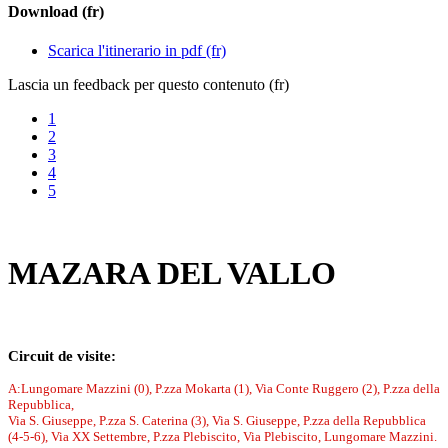
Download (fr)
Scarica l'itinerario in pdf (fr)
Lascia un feedback per questo contenuto (fr)
1
2
3
4
5
MAZARA DEL VALLO
Circuit de visite
:
A:Lungomare Mazzini (0), P.zza Mokarta (1), Via Conte Ruggero (2), P.zza della
Repubblica,
Via S. Giuseppe, P.zza S. Caterina (3), Via S. Giuseppe, P.zza della Repubblica
(4-5-6), Via XX Settembre, P.zza Plebiscito, Via Plebiscito, Lungomare Mazzini.