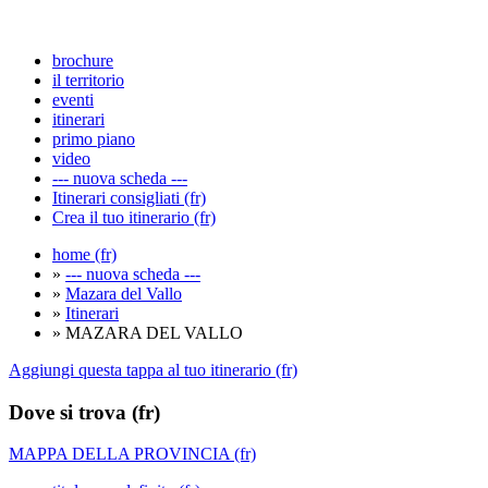
brochure
il territorio
eventi
itinerari
primo piano
video
--- nuova scheda ---
Itinerari consigliati (fr)
Crea il tuo itinerario (fr)
home (fr)
»
--- nuova scheda ---
»
Mazara del Vallo
»
Itinerari
» MAZARA DEL VALLO
Aggiungi questa tappa al tuo itinerario (fr)
Dove si trova (fr)
MAPPA DELLA PROVINCIA (fr)