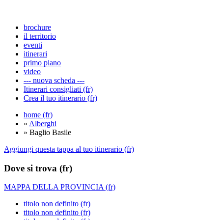
brochure
il territorio
eventi
itinerari
primo piano
video
--- nuova scheda ---
Itinerari consigliati (fr)
Crea il tuo itinerario (fr)
home (fr)
»
Alberghi
» Baglio Basile
Aggiungi questa tappa al tuo itinerario (fr)
Dove si trova (fr)
MAPPA DELLA PROVINCIA (fr)
titolo non definito (fr)
titolo non definito (fr)