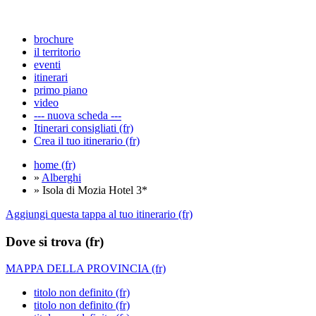
brochure
il territorio
eventi
itinerari
primo piano
video
--- nuova scheda ---
Itinerari consigliati (fr)
Crea il tuo itinerario (fr)
home (fr)
»
Alberghi
» Isola di Mozia Hotel 3*
Aggiungi questa tappa al tuo itinerario (fr)
Dove si trova (fr)
MAPPA DELLA PROVINCIA (fr)
titolo non definito (fr)
titolo non definito (fr)