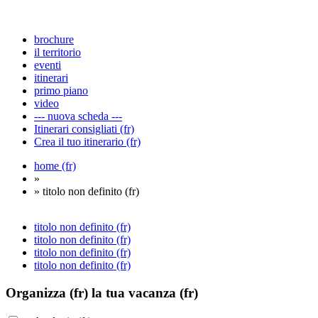
brochure
il territorio
eventi
itinerari
primo piano
video
--- nuova scheda ---
Itinerari consigliati (fr)
Crea il tuo itinerario (fr)
home (fr)
»
» titolo non definito (fr)
titolo non definito (fr)
titolo non definito (fr)
titolo non definito (fr)
titolo non definito (fr)
Organizza (fr)
la tua vacanza (fr)