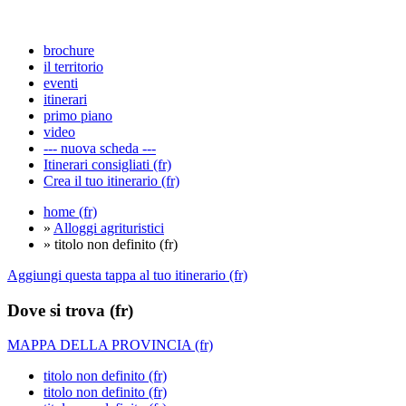
brochure
il territorio
eventi
itinerari
primo piano
video
--- nuova scheda ---
Itinerari consigliati (fr)
Crea il tuo itinerario (fr)
home (fr)
»
Alloggi agrituristici
» titolo non definito (fr)
Aggiungi questa tappa al tuo itinerario (fr)
Dove si trova (fr)
MAPPA DELLA PROVINCIA (fr)
titolo non definito (fr)
titolo non definito (fr)