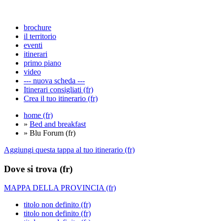
brochure
il territorio
eventi
itinerari
primo piano
video
--- nuova scheda ---
Itinerari consigliati (fr)
Crea il tuo itinerario (fr)
home (fr)
»
Bed and breakfast
» Blu Forum (fr)
Aggiungi questa tappa al tuo itinerario (fr)
Dove si trova (fr)
MAPPA DELLA PROVINCIA (fr)
titolo non definito (fr)
titolo non definito (fr)