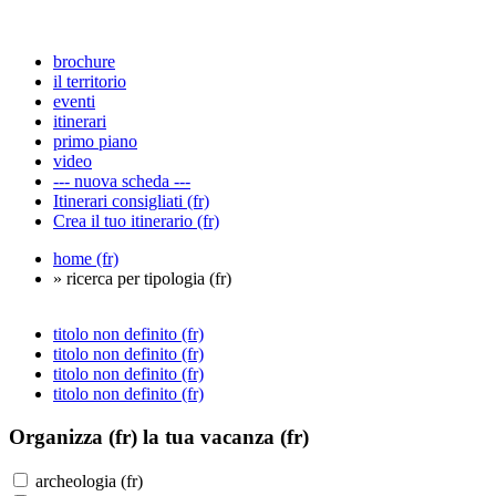
brochure
il territorio
eventi
itinerari
primo piano
video
--- nuova scheda ---
Itinerari consigliati (fr)
Crea il tuo itinerario (fr)
home (fr)
» ricerca per tipologia (fr)
titolo non definito (fr)
titolo non definito (fr)
titolo non definito (fr)
titolo non definito (fr)
Organizza (fr)
la tua vacanza (fr)
archeologia (fr)