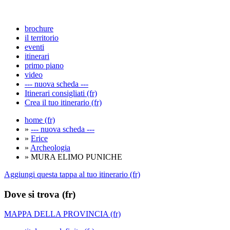
brochure
il territorio
eventi
itinerari
primo piano
video
--- nuova scheda ---
Itinerari consigliati (fr)
Crea il tuo itinerario (fr)
home (fr)
»
--- nuova scheda ---
»
Erice
»
Archeologia
» MURA ELIMO PUNICHE
Aggiungi questa tappa al tuo itinerario (fr)
Dove si trova (fr)
MAPPA DELLA PROVINCIA (fr)