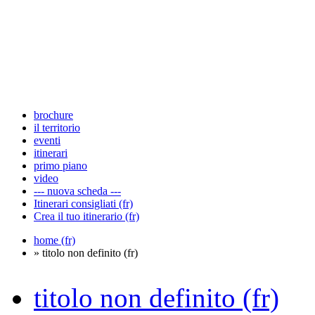
brochure
il territorio
eventi
itinerari
primo piano
video
--- nuova scheda ---
Itinerari consigliati (fr)
Crea il tuo itinerario (fr)
home (fr)
» titolo non definito (fr)
titolo non definito (fr)