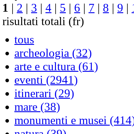
1
|
2
|
3
|
4
|
5
|
6
|
7
|
8
|
9
|
risultati totali (fr)
tous
archeologia (32)
arte e cultura (61)
eventi (2941)
itinerari (29)
mare (38)
monumenti e musei (414
natura (39)