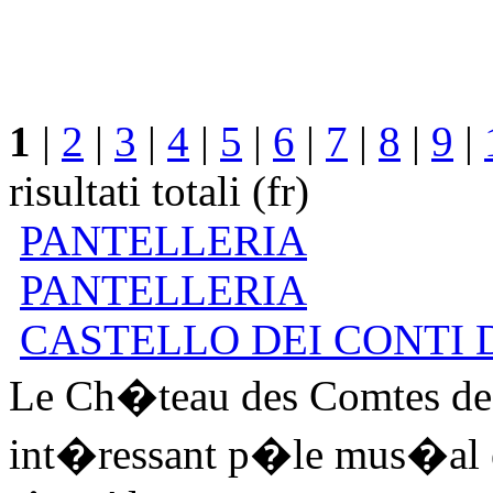
1
|
2
|
3
|
4
|
5
|
6
|
7
|
8
|
9
|
risultati totali (fr)
PANTELLERIA
PANTELLERIA
CASTELLO DEI CONTI 
Le Ch�teau des Comtes de
int�ressant p�le mus�al e