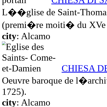
L��glise de Saint-Thomas 
(premi�re moiti� du XVe s.)
city
: Alcamo
CHIESA D
Oeuvre baroque de l�archi
1725).
city
: Alcamo