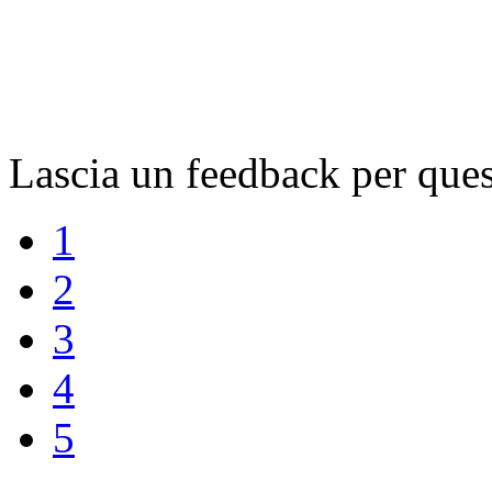
Lascia un feedback per ques
1
2
3
4
5