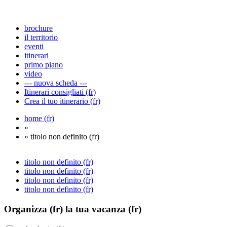
brochure
il territorio
eventi
itinerari
primo piano
video
--- nuova scheda ---
Itinerari consigliati (fr)
Crea il tuo itinerario (fr)
home (fr)
»
» titolo non definito (fr)
titolo non definito (fr)
titolo non definito (fr)
titolo non definito (fr)
titolo non definito (fr)
Organizza (fr)
la tua vacanza (fr)