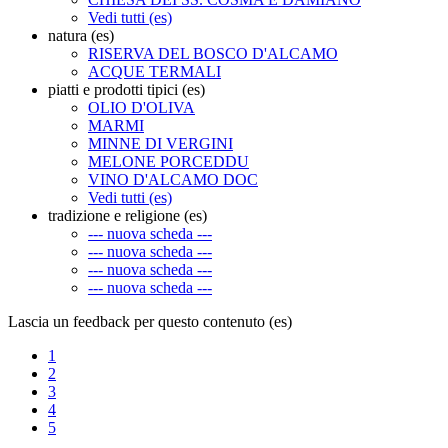
Vedi tutti (es)
natura (es)
RISERVA DEL BOSCO D'ALCAMO
ACQUE TERMALI
piatti e prodotti tipici (es)
OLIO D'OLIVA
MARMI
MINNE DI VERGINI
MELONE PORCEDDU
VINO D'ALCAMO DOC
Vedi tutti (es)
tradizione e religione (es)
--- nuova scheda ---
--- nuova scheda ---
--- nuova scheda ---
--- nuova scheda ---
Lascia un feedback per questo contenuto (es)
1
2
3
4
5