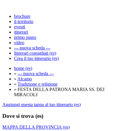
brochure
il territorio
eventi
itinerari
primo piano
video
--- nuova scheda ---
Itinerari consigliati (es)
Crea il tuo itinerario (es)
home (es)
»
--- nuova scheda ---
»
Alcamo
»
Tradizione e religione
» FESTA DELLA PATRONA MARIA SS. DEI
MIRACOLI
Aggiungi questa tappa al tuo itinerario (es)
Dove si trova (es)
MAPPA DELLA PROVINCIA (es)