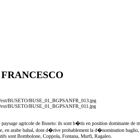
N FRANCESCO
magini/ext/BUSETO/BUSE_01_BGPSANFR_013.jpg
magini/ext/BUSETO/BUSE_01_BGPSANFR_011.jpg
e paysage agricole de Buseto: ils sont b�tis en position dominante de 
e, en arabe bahal, dont d�rive probablement la d�nomination baglio, au
ficatifs sont Bombolone, Coppola, Fontana, Murfi, Ragaleo.