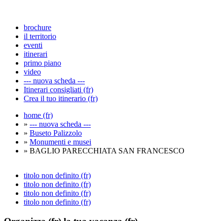
brochure
il territorio
eventi
itinerari
primo piano
video
--- nuova scheda ---
Itinerari consigliati (fr)
Crea il tuo itinerario (fr)
home (fr)
»
--- nuova scheda ---
»
Buseto Palizzolo
»
Monumenti e musei
» BAGLIO PARECCHIATA SAN FRANCESCO
titolo non definito (fr)
titolo non definito (fr)
titolo non definito (fr)
titolo non definito (fr)