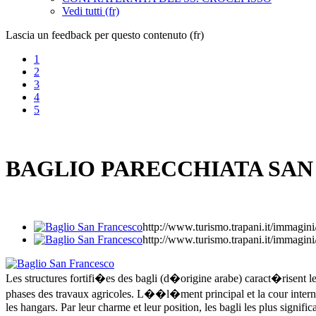
Vedi tutti (fr)
Lascia un feedback per questo contenuto (fr)
1
2
3
4
5
BAGLIO PARECCHIATA SA
http://www.turismo.trapani.it/im
http://www.turismo.trapani.it/im
Les structures fortifi�es des bagli (d�origine arabe) caract�risent l
phases des travaux agricoles. L��l�ment principal et la cour intern
les hangars. Par leur charme et leur position, les bagli les plus signi