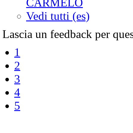
CARMELO
Vedi tutti (es)
Lascia un feedback per ques
1
2
3
4
5