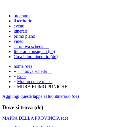
brochure
il territorio
eventi
itinerari
primo piano
video
--- nuova scheda ---
Itinerari consigliati (de)
Crea il tuo itinerario (de)
home (de)
»
--- nuova scheda ---
»
Erice
»
Monumenti e musei
» MURA ELIMO PUNICHE
Aggiungi questa tappa al tuo itinerario (de)
Dove si trova (de)
MAPPA DELLA PROVINCIA (de)