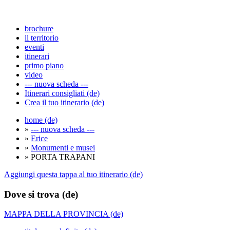
brochure
il territorio
eventi
itinerari
primo piano
video
--- nuova scheda ---
Itinerari consigliati (de)
Crea il tuo itinerario (de)
home (de)
»
--- nuova scheda ---
»
Erice
»
Monumenti e musei
» PORTA TRAPANI
Aggiungi questa tappa al tuo itinerario (de)
Dove si trova (de)
MAPPA DELLA PROVINCIA (de)