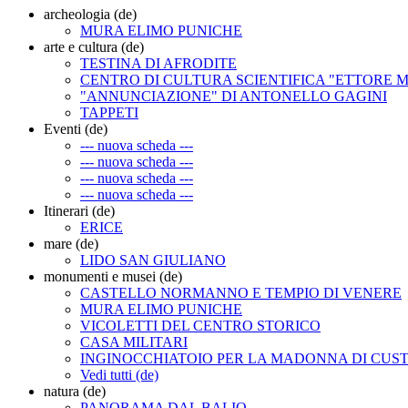
archeologia (de)
MURA ELIMO PUNICHE
arte e cultura (de)
TESTINA DI AFRODITE
CENTRO DI CULTURA SCIENTIFICA "ETTORE 
"ANNUNCIAZIONE" DI ANTONELLO GAGINI
TAPPETI
Eventi (de)
--- nuova scheda ---
--- nuova scheda ---
--- nuova scheda ---
--- nuova scheda ---
Itinerari (de)
ERICE
mare (de)
LIDO SAN GIULIANO
monumenti e musei (de)
CASTELLO NORMANNO E TEMPIO DI VENERE
MURA ELIMO PUNICHE
VICOLETTI DEL CENTRO STORICO
CASA MILITARI
INGINOCCHIATOIO PER LA MADONNA DI CUS
Vedi tutti (de)
natura (de)
PANORAMA DAL BALIO