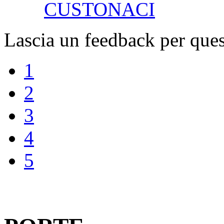
CUSTONACI
Lascia un feedback per ques
1
2
3
4
5