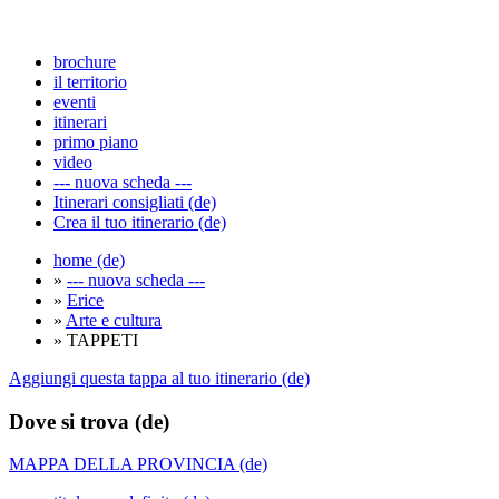
brochure
il territorio
eventi
itinerari
primo piano
video
--- nuova scheda ---
Itinerari consigliati (de)
Crea il tuo itinerario (de)
home (de)
»
--- nuova scheda ---
»
Erice
»
Arte e cultura
» TAPPETI
Aggiungi questa tappa al tuo itinerario (de)
Dove si trova (de)
MAPPA DELLA PROVINCIA (de)