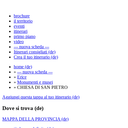
brochure
il territorio
eventi
itinerari
primo piano
video
--- nuova scheda ---
Itinerari consigliati (de)
Crea il tuo itinerario (de)
home (de)
»
--- nuova scheda ---
»
Erice
»
Monumenti e musei
» CHIESA DI SAN PIETRO
Aggiungi questa tappa al tuo itinerario (de)
Dove si trova (de)
MAPPA DELLA PROVINCIA (de)