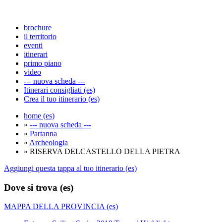
brochure
il territorio
eventi
itinerari
primo piano
video
--- nuova scheda ---
Itinerari consigliati (es)
Crea il tuo itinerario (es)
home (es)
»
--- nuova scheda ---
»
Partanna
»
Archeologia
» RISERVA DELCASTELLO DELLA PIETRA
Aggiungi questa tappa al tuo itinerario (es)
Dove si trova (es)
MAPPA DELLA PROVINCIA (es)