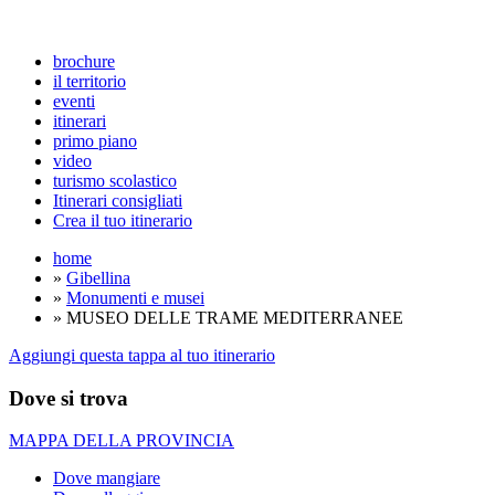
brochure
il territorio
eventi
itinerari
primo piano
video
turismo scolastico
Itinerari consigliati
Crea il tuo itinerario
home
»
Gibellina
»
Monumenti e musei
» MUSEO DELLE TRAME MEDITERRANEE
Aggiungi questa tappa al tuo itinerario
Dove si trova
MAPPA DELLA PROVINCIA
Dove mangiare