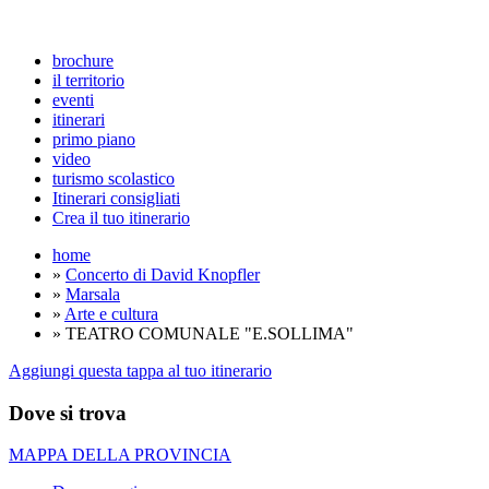
brochure
il territorio
eventi
itinerari
primo piano
video
turismo scolastico
Itinerari consigliati
Crea il tuo itinerario
home
»
Concerto di David Knopfler
»
Marsala
»
Arte e cultura
» TEATRO COMUNALE "E.SOLLIMA"
Aggiungi questa tappa al tuo itinerario
Dove si trova
MAPPA DELLA PROVINCIA