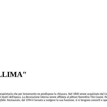
LLIMA"
 proprietario che per testamento ne predispose la chiusura. Nel 1840 venne acquistato dal Co
eatri dell’epoca. La decorazione interna venne affidata al pittore fiorentino Tito Covoni. Nel
ibile. Restaurato, dal 1994 è tornato a svolgere la sua funzione, vi si tengono concerti e ope