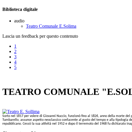
Biblioteca digitale
audio
Teatro Comunale E.Solima
Lascia un feedback per questo contenuto
1
2
3
4
5
TEATRO COMUNALE "E.SO
Sorto nel 1817 per volere di Giovanni Nuccio, funzionò fino al 1826, anno della morte del
Tumbarello, assunse aspetto neoclassico confacente al gusto del tempo e alla tipologia dei t
repubblicano. Cessò la sua attività nel 1952 e dopo il terremoto del 1968 fu dichiarato inag