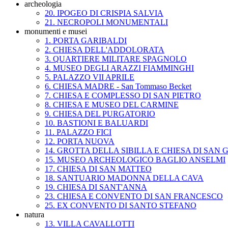
archeologia
20. IPOGEO DI CRISPIA SALVIA
21. NECROPOLI MONUMENTALI
monumenti e musei
1. PORTA GARIBALDI
2. CHIESA DELL'ADDOLORATA
3. QUARTIERE MILITARE SPAGNOLO
4. MUSEO DEGLI ARAZZI FIAMMINGHI
5. PALAZZO VII APRILE
6. CHIESA MADRE - San Tommaso Becket
7. CHIESA E COMPLESSO DI SAN PIETRO
8. CHIESA E MUSEO DEL CARMINE
9. CHIESA DEL PURGATORIO
10. BASTIONI E BALUARDI
11. PALAZZO FICI
12. PORTA NUOVA
14. GROTTA DELLA SIBILLA E CHIESA DI SAN 
15. MUSEO ARCHEOLOGICO BAGLIO ANSELMI
17. CHIESA DI SAN MATTEO
18. SANTUARIO MADONNA DELLA CAVA
19. CHIESA DI SANT'ANNA
23. CHIESA E CONVENTO DI SAN FRANCESCO
25. EX CONVENTO DI SANTO STEFANO
natura
13. VILLA CAVALLOTTI