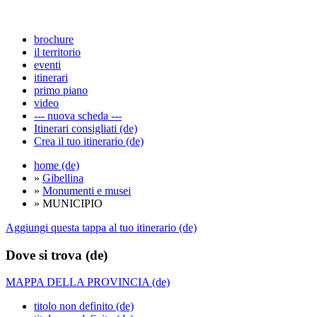
brochure
il territorio
eventi
itinerari
primo piano
video
--- nuova scheda ---
Itinerari consigliati (de)
Crea il tuo itinerario (de)
home (de)
»
Gibellina
»
Monumenti e musei
» MUNICIPIO
Aggiungi questa tappa al tuo itinerario (de)
Dove si trova (de)
MAPPA DELLA PROVINCIA (de)
titolo non definito (de)