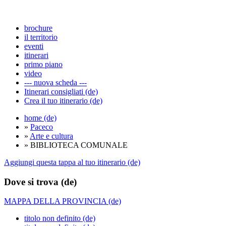
brochure
il territorio
eventi
itinerari
primo piano
video
--- nuova scheda ---
Itinerari consigliati (de)
Crea il tuo itinerario (de)
home (de)
»
Paceco
»
Arte e cultura
» BIBLIOTECA COMUNALE
Aggiungi questa tappa al tuo itinerario (de)
Dove si trova (de)
MAPPA DELLA PROVINCIA (de)
titolo non definito (de)