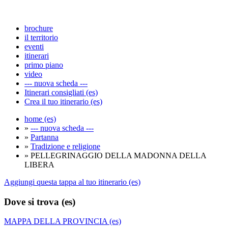
brochure
il territorio
eventi
itinerari
primo piano
video
--- nuova scheda ---
Itinerari consigliati (es)
Crea il tuo itinerario (es)
home (es)
»
--- nuova scheda ---
»
Partanna
»
Tradizione e religione
» PELLEGRINAGGIO DELLA MADONNA DELLA
LIBERA
Aggiungi questa tappa al tuo itinerario (es)
Dove si trova (es)
MAPPA DELLA PROVINCIA (es)