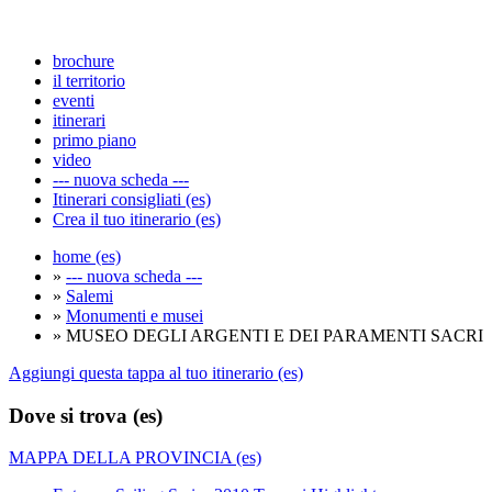
brochure
il territorio
eventi
itinerari
primo piano
video
--- nuova scheda ---
Itinerari consigliati (es)
Crea il tuo itinerario (es)
home (es)
»
--- nuova scheda ---
»
Salemi
»
Monumenti e musei
» MUSEO DEGLI ARGENTI E DEI PARAMENTI SACRI
Aggiungi questa tappa al tuo itinerario (es)
Dove si trova (es)
MAPPA DELLA PROVINCIA (es)