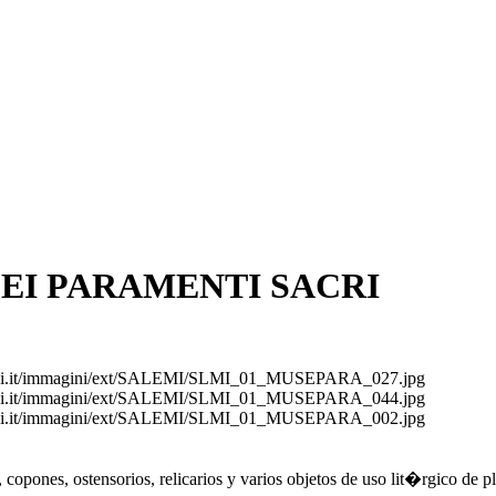
EI PARAMENTI SACRI
pani.it/immagini/ext/SALEMI/SLMI_01_MUSEPARA_027.jpg
pani.it/immagini/ext/SALEMI/SLMI_01_MUSEPARA_044.jpg
pani.it/immagini/ext/SALEMI/SLMI_01_MUSEPARA_002.jpg
copones, ostensorios, relicarios y varios objetos de uso lit�rgico de 