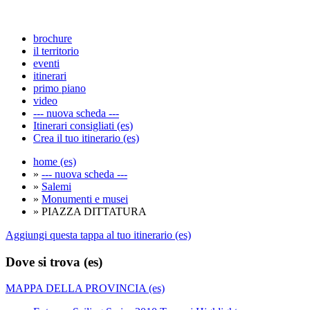
brochure
il territorio
eventi
itinerari
primo piano
video
--- nuova scheda ---
Itinerari consigliati (es)
Crea il tuo itinerario (es)
home (es)
»
--- nuova scheda ---
»
Salemi
»
Monumenti e musei
» PIAZZA DITTATURA
Aggiungi questa tappa al tuo itinerario (es)
Dove si trova (es)
MAPPA DELLA PROVINCIA (es)