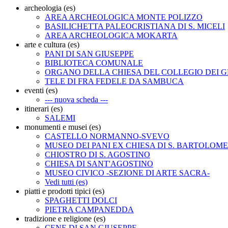
archeologia (es)
AREA ARCHEOLOGICA MONTE POLIZZO
BASILICHETTA PALEOCRISTIANA DI S. MICELI
AREA ARCHEOLOGICA MOKARTA
arte e cultura (es)
PANI DI SAN GIUSEPPE
BIBLIOTECA COMUNALE
ORGANO DELLA CHIESA DEL COLLEGIO DEI G
TELE DI FRA FEDELE DA SAMBUCA
eventi (es)
--- nuova scheda ---
itinerari (es)
SALEMI
monumenti e musei (es)
CASTELLO NORMANNO-SVEVO
MUSEO DEI PANI EX CHIESA DI S. BARTOLOM
CHIOSTRO DI S. AGOSTINO
CHIESA DI SANT'AGOSTINO
MUSEO CIVICO -SEZIONE DI ARTE SACRA-
Vedi tutti (es)
piatti e prodotti tipici (es)
SPAGHETTI DOLCI
PIETRA CAMPANEDDA
tradizione e religione (es)
CENE DI SAN GIUSEPPE