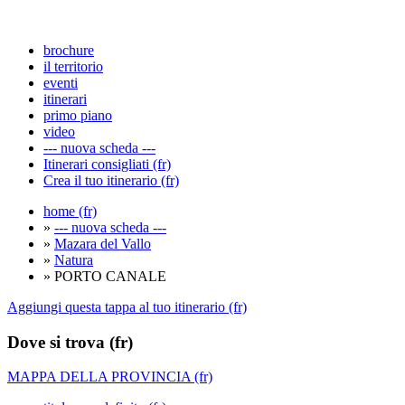
brochure
il territorio
eventi
itinerari
primo piano
video
--- nuova scheda ---
Itinerari consigliati (fr)
Crea il tuo itinerario (fr)
home (fr)
»
--- nuova scheda ---
»
Mazara del Vallo
»
Natura
» PORTO CANALE
Aggiungi questa tappa al tuo itinerario (fr)
Dove si trova (fr)
MAPPA DELLA PROVINCIA (fr)