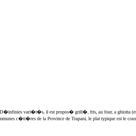
ale. D�infinies vari�t�s, il est propos� grill�, fris, au four, a gh
mmunes c�ti�res de la Province de Trapani, le plat typique est le cou