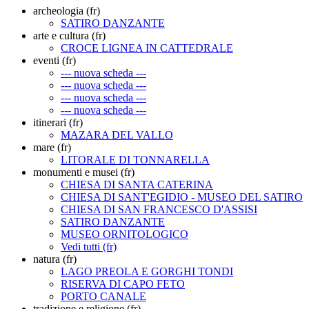
archeologia (fr)
SATIRO DANZANTE
arte e cultura (fr)
CROCE LIGNEA IN CATTEDRALE
eventi (fr)
--- nuova scheda ---
--- nuova scheda ---
--- nuova scheda ---
--- nuova scheda ---
itinerari (fr)
MAZARA DEL VALLO
mare (fr)
LITORALE DI TONNARELLA
monumenti e musei (fr)
CHIESA DI SANTA CATERINA
CHIESA DI SANT'EGIDIO - MUSEO DEL SATIRO
CHIESA DI SAN FRANCESCO D'ASSISI
SATIRO DANZANTE
MUSEO ORNITOLOGICO
Vedi tutti (fr)
natura (fr)
LAGO PREOLA E GORGHI TONDI
RISERVA DI CAPO FETO
PORTO CANALE
tradizione e religione (fr)