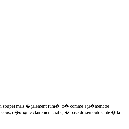
iotta (en soupe) mais �galement fum�, o� comme agr�ment de
s cous, d�origine clairement arabe, � base de semoule cuite � la