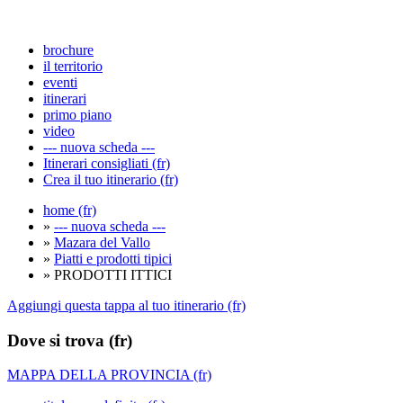
brochure
il territorio
eventi
itinerari
primo piano
video
--- nuova scheda ---
Itinerari consigliati (fr)
Crea il tuo itinerario (fr)
home (fr)
»
--- nuova scheda ---
»
Mazara del Vallo
»
Piatti e prodotti tipici
» PRODOTTI ITTICI
Aggiungi questa tappa al tuo itinerario (fr)
Dove si trova (fr)
MAPPA DELLA PROVINCIA (fr)