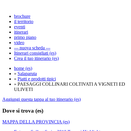
brochure
il territorio
eventi
itinerari
primo piano
video
--- nuova scheda ---
Itinerari consigliati (es)
Crea il tuo itinerario (es)
home (es)
»
Salaparuta
»
Piatti e prodotti tipici
» PAESAGGI COLLINARI COLTIVATI A VIGNETI ED
ULIVETI
Aggiungi questa tappa al tuo itinerario (es)
Dove si trova (es)
MAPPA DELLA PROVINCIA (es)