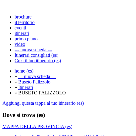
brochure
il territorio
eventi
itinerari
primo piano
video
--- nuova scheda ---
Itinerari consigliati (es)
Crea il tuo itinerario (es)
home (es)
»
--- nuova scheda ---
»
Buseto Palizzolo
»
Itinerari
» BUSETO PALIZZOLO
Aggiungi questa tappa al tuo itinerario (es)
Dove si trova (es)
MAPPA DELLA PROVINCIA (es)