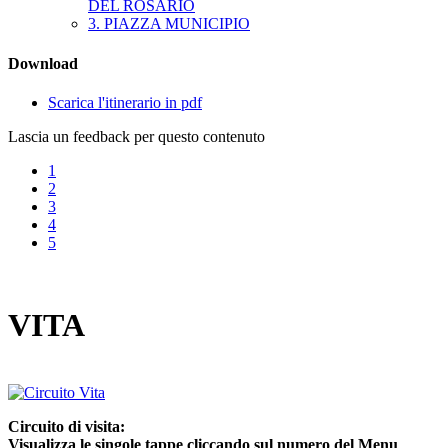
DEL ROSARIO
3. PIAZZA MUNICIPIO
Download
Scarica l'itinerario in pdf
Lascia un feedback per questo contenuto
1
2
3
4
5
VITA
Circuito di visita:
Visualizza le singole tappe cliccando sul numero del Menu