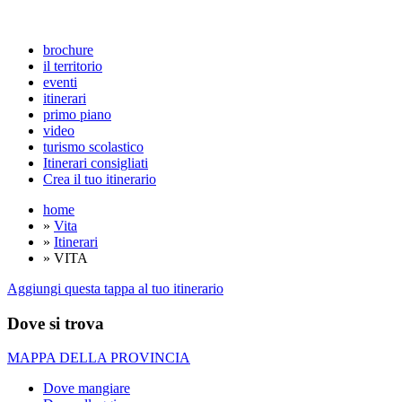
brochure
il territorio
eventi
itinerari
primo piano
video
turismo scolastico
Itinerari consigliati
Crea il tuo itinerario
home
»
Vita
»
Itinerari
» VITA
Aggiungi questa tappa al tuo itinerario
Dove si trova
MAPPA DELLA PROVINCIA
Dove mangiare