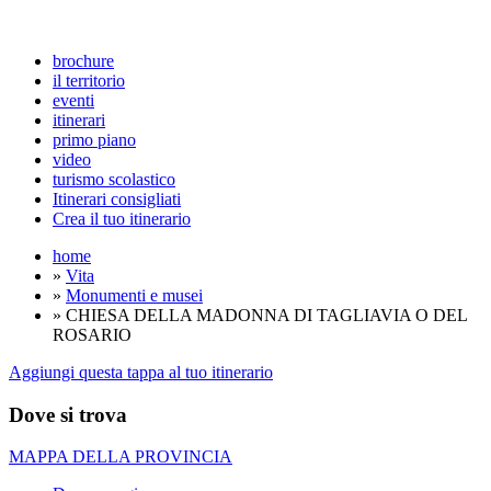
brochure
il territorio
eventi
itinerari
primo piano
video
turismo scolastico
Itinerari consigliati
Crea il tuo itinerario
home
»
Vita
»
Monumenti e musei
» CHIESA DELLA MADONNA DI TAGLIAVIA O DEL
ROSARIO
Aggiungi questa tappa al tuo itinerario
Dove si trova
MAPPA DELLA PROVINCIA