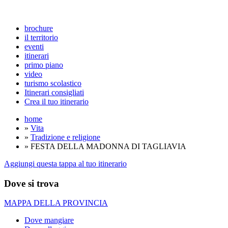
brochure
il territorio
eventi
itinerari
primo piano
video
turismo scolastico
Itinerari consigliati
Crea il tuo itinerario
home
»
Vita
»
Tradizione e religione
» FESTA DELLA MADONNA DI TAGLIAVIA
Aggiungi questa tappa al tuo itinerario
Dove si trova
MAPPA DELLA PROVINCIA
Dove mangiare