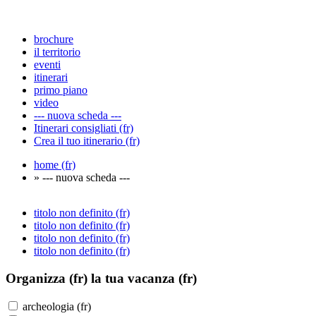
brochure
il territorio
eventi
itinerari
primo piano
video
--- nuova scheda ---
Itinerari consigliati (fr)
Crea il tuo itinerario (fr)
home (fr)
» --- nuova scheda ---
titolo non definito (fr)
titolo non definito (fr)
titolo non definito (fr)
titolo non definito (fr)
Organizza (fr)
la tua vacanza (fr)
archeologia (fr)