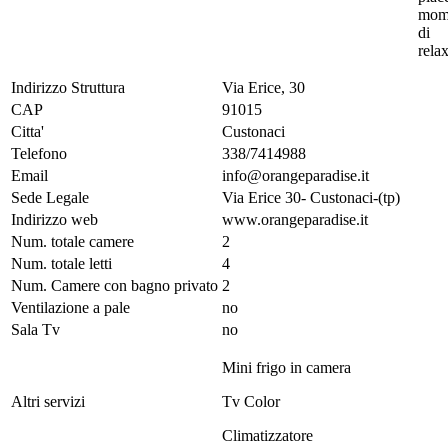
mom
di
relax
Indirizzo Struttura
Via Erice, 30
CAP
91015
Citta'
Custonaci
Telefono
338/7414988
Email
info@orangeparadise.it
Sede Legale
Via Erice 30- Custonaci-(tp)
Indirizzo web
www.orangeparadise.it
Num. totale camere
2
Num. totale letti
4
Num. Camere con bagno privato
2
Ventilazione a pale
no
Sala Tv
no
Mini frigo in camera
Altri servizi
Tv Color
Climatizzatore