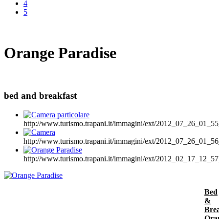
4
5
Orange Paradise
bed and breakfast
http://www.turismo.trapani.it/immagini/ext/2012_07_26_01_55
http://www.turismo.trapani.it/immagini/ext/2012_07_26_01_56
http://www.turismo.trapani.it/immagini/ext/2012_02_17_12_57
Bed
&
Brea
Ora