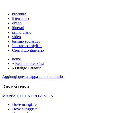
brochure
il territorio
eventi
itinerari
primo piano
video
turismo scolastico
Itinerari consigliati
Crea il tuo itinerario
home
»
Bed and breakfast
» Orange Paradise
Aggiungi questa tappa al tuo itinerario
Dove si trova
MAPPA DELLA PROVINCIA
Dove mangiare
Dove alloggiare