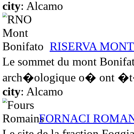
city
: Alcamo
RISERVA MONT
Le sommet du mont Bonifato
arch�ologique o� ont �t� 
city
: Alcamo
FORNACI ROMA
Le site de la fraction Fog