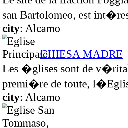
san Bartolomeo, est int�ress
city
: Alcamo
CHIESA MADRE
Les �glises sont de v�rita
premi�re de toute, l�Eglise
city
: Alcamo