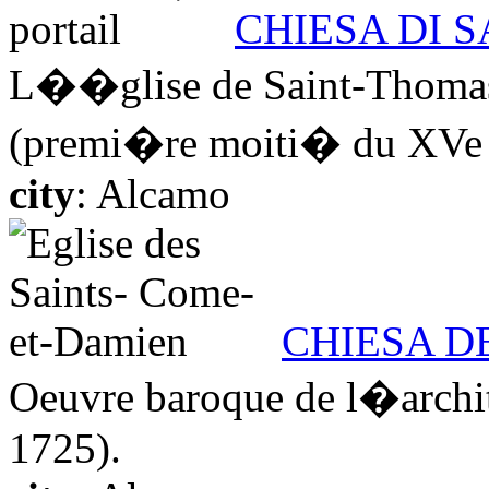
CHIESA DI 
L��glise de Saint-Thomas 
(premi�re moiti� du XVe s.)
city
: Alcamo
CHIESA D
Oeuvre baroque de l�archi
1725).