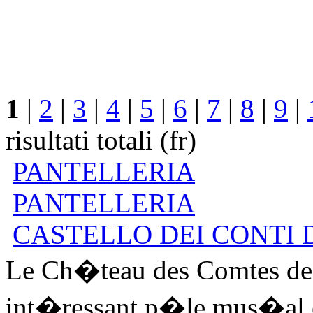
1
|
2
|
3
|
4
|
5
|
6
|
7
|
8
|
9
|
risultati totali (fr)
PANTELLERIA
PANTELLERIA
CASTELLO DEI CONTI 
Le Ch�teau des Comtes de
int�ressant p�le mus�al e