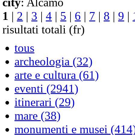
city
: Alcamo
1
|
2
|
3
|
4
|
5
|
6
|
7
|
8
|
9
|
risultati totali (fr)
tous
archeologia (32)
arte e cultura (61)
eventi (2941)
itinerari (29)
mare (38)
monumenti e musei (414