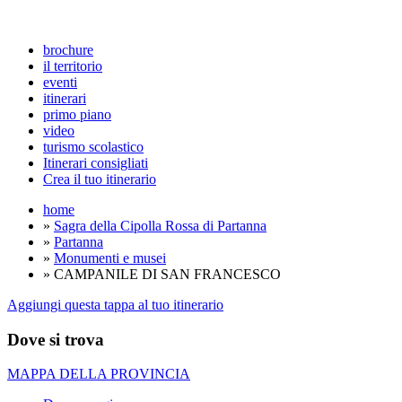
brochure
il territorio
eventi
itinerari
primo piano
video
turismo scolastico
Itinerari consigliati
Crea il tuo itinerario
home
»
Sagra della Cipolla Rossa di Partanna
»
Partanna
»
Monumenti e musei
» CAMPANILE DI SAN FRANCESCO
Aggiungi questa tappa al tuo itinerario
Dove si trova
MAPPA DELLA PROVINCIA