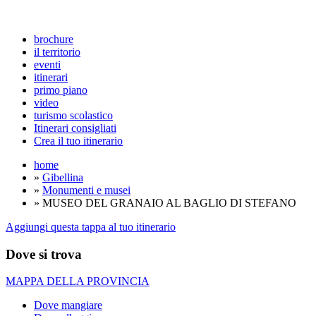
brochure
il territorio
eventi
itinerari
primo piano
video
turismo scolastico
Itinerari consigliati
Crea il tuo itinerario
home
»
Gibellina
»
Monumenti e musei
» MUSEO DEL GRANAIO AL BAGLIO DI STEFANO
Aggiungi questa tappa al tuo itinerario
Dove si trova
MAPPA DELLA PROVINCIA
Dove mangiare