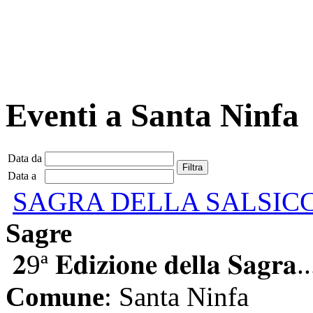
Eventi a Santa Ninfa
Data da
Data a
SAGRA DELLA SALSIC
Sagre
𝟐9ª 𝐄𝐝𝐢𝐳𝐢𝐨𝐧𝐞 𝐝𝐞𝐥𝐥𝐚 𝐒𝐚𝐠𝐫𝐚..
Comune
: Santa Ninfa